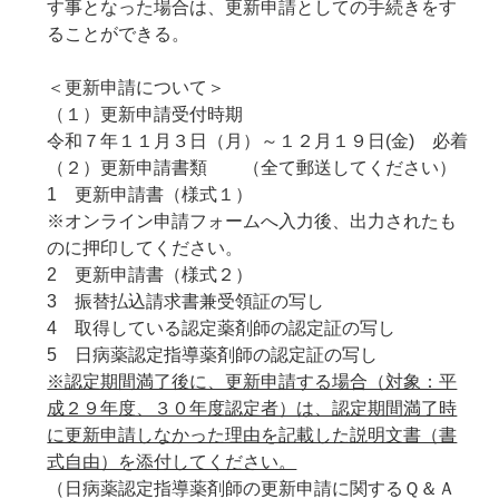
す事となった場合は、更新申請としての手続きをす
ることができる。
＜更新申請について＞
（１）更新申請受付時期
令和７年１１月３日（月）～１２月１９日(金) 必着
（２）更新申請書類 （全て郵送してください）
1 更新申請書（様式１）
※オンライン申請フォームへ入力後、出力されたも
のに押印してください。
2 更新申請書（様式２）
3 振替払込請求書兼受領証の写し
4 取得している認定薬剤師の認定証の写し
5 日病薬認定指導薬剤師の認定証の写し
※認定期間満了後に、更新申請する場合（対象：平
成２９年度、３０年度認定者）は、認定期間満了時
に更新申請しなかった理由を記載した説明文書（書
式自由）を添付してください。
（日病薬認定指導薬剤師の更新申請に関するＱ＆Ａ