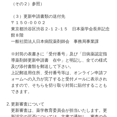
（その２）参照）
（３）更新申請書類の送付先
〒１５０-０００２
東京都渋谷区渋谷２-１２-１５ 日本薬学会長井記念
館８階
一般社団法人日本病院薬剤師会 事務局事業課
※封筒の表書きに「受付番号」及び「日病薬認定指
導薬剤師更新申請書 在中」と明記し、全ての様式
及び添付書類を郵送して下さい。
上記郵送用住所、受付番号等は、オンライン申請フ
ォームへの入力が完了すると受付メールに表示され
ますので、そちらを切り取り封筒に貼付することも
できます。
更新審査について
更新審査は、薬学教育委員会が担当いたします。更
新認定の可否については、文書で通知し、審査の合