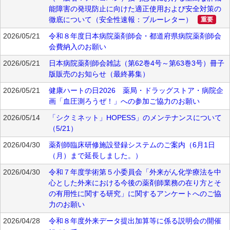
能障害の発現防止に向けた適正使用および安全対策の
徹底について（安全性速報：ブルーレター）
重要
2026/05/21
令和８年度日本病院薬剤師会・都道府県病院薬剤師会
会費納入のお願い
2026/05/21
日本病院薬剤師会雑誌（第62巻4号～第63巻3号）冊子
版販売のお知らせ（最終募集）
2026/05/21
健康ハートの日2026 薬局・ドラッグストア・病院企
画「血圧測ろうぜ！」への参加ご協力のお願い
2026/05/14
「シクミネット」HOPESS」のメンテナンスについて
（5/21）
2026/04/30
薬剤師臨床研修施設登録システムのご案内（6月1日
（月）まで延長しました。）
2026/04/30
令和７年度学術第５小委員会「外来がん化学療法を中
心とした外来における今後の薬剤師業務の在り方とそ
の有用性に関する研究」に関するアンケートへのご協
力のお願い
2026/04/28
令和８年度外来データ提出加算等に係る説明会の開催