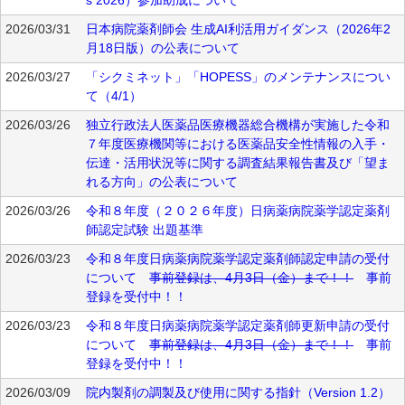
s 2026）参加助成について
2026/03/31
日本病院薬剤師会 生成AI利活用ガイダンス（2026年2
月18日版）の公表について
2026/03/27
「シクミネット」「HOPESS」のメンテナンスについ
て（4/1）
2026/03/26
独立行政法人医薬品医療機器総合機構が実施した令和
７年度医療機関等における医薬品安全性情報の入手・
伝達・活用状況等に関する調査結果報告書及び「望ま
れる方向」の公表について
2026/03/26
令和８年度（２０２６年度）日病薬病院薬学認定薬剤
師認定試験 出題基準
2026/03/23
令和８年度日病薬病院薬学認定薬剤師認定申請の受付
について
事前登録は、4月3日（金）まで！！
事前
登録を受付中！！
2026/03/23
令和８年度日病薬病院薬学認定薬剤師更新申請の受付
について
事前登録は、4月3日（金）まで！！
事前
登録を受付中！！
2026/03/09
院内製剤の調製及び使用に関する指針（Version 1.2）