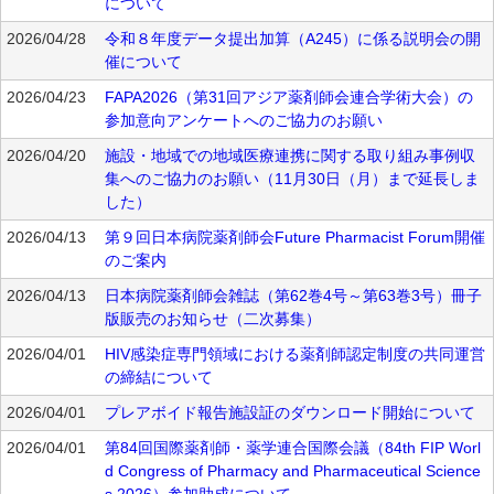
について
2026/04/28
令和８年度データ提出加算（A245）に係る説明会の開
催について
2026/04/23
FAPA2026（第31回アジア薬剤師会連合学術大会）の
参加意向アンケートへのご協力のお願い
2026/04/20
施設・地域での地域医療連携に関する取り組み事例収
集へのご協力のお願い（11月30日（月）まで延長しま
した）
2026/04/13
第９回日本病院薬剤師会Future Pharmacist Forum開催
のご案内
2026/04/13
日本病院薬剤師会雑誌（第62巻4号～第63巻3号）冊子
版販売のお知らせ（二次募集）
2026/04/01
HIV感染症専門領域における薬剤師認定制度の共同運営
の締結について
2026/04/01
プレアボイド報告施設証のダウンロード開始について
2026/04/01
第84回国際薬剤師・薬学連合国際会議（84th FIP Worl
d Congress of Pharmacy and Pharmaceutical Science