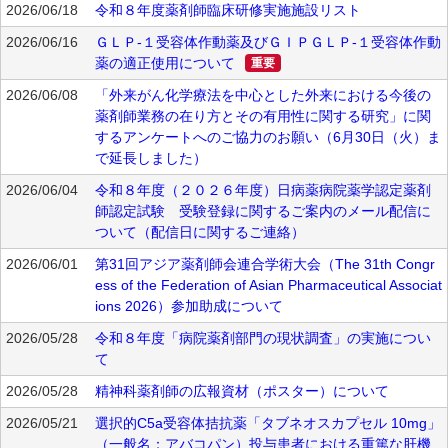
2026/06/18
令和８年度薬剤師臨床研修実施施設リスト
2026/06/16
ＧＬＰ-１受容体作動薬及びＧＩＰＧＬＰ-１受容体作動
薬の適正使用について
重要
2026/06/08
「外来がん化学療法を中心とした外来における今後の
薬剤師業務の在り方とその有用性に関する研究」に関
するアンケートへのご協力のお願い（6月30日（火）ま
で延長しました）
2026/06/04
令和８年度（２０２６年度）日病薬病院薬学認定薬剤
師認定試験 受験登録に関するご案内のメール配信に
ついて（配信日に関するご連絡）
2026/06/01
第31回アジア薬剤師会連合学術大会（The 31th Congr
ess of the Federation of Asian Pharmaceutical Associat
ions 2026）参加助成について
2026/05/28
令和８年度「病院薬剤部門の現状調査」の実施につい
て
2026/05/28
精神科薬剤師の広報資材（ポスター）について
2026/05/21
選択的C5a受容体拮抗薬「タブネオスカプセル 10mg」
（一般名：アバコパン）投与患者における重篤な肝機