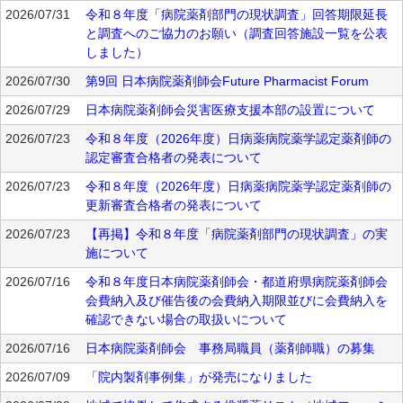
2026/07/31
令和８年度「病院薬剤部門の現状調査」回答期限延長
と調査へのご協力のお願い（調査回答施設一覧を公表
しました）
2026/07/30
第9回 日本病院薬剤師会Future Pharmacist Forum
2026/07/29
日本病院薬剤師会災害医療支援本部の設置について
2026/07/23
令和８年度（2026年度）日病薬病院薬学認定薬剤師の
認定審査合格者の発表について
2026/07/23
令和８年度（2026年度）日病薬病院薬学認定薬剤師の
更新審査合格者の発表について
2026/07/23
【再掲】令和８年度「病院薬剤部門の現状調査」の実
施について
2026/07/16
令和８年度日本病院薬剤師会・都道府県病院薬剤師会
会費納入及び催告後の会費納入期限並びに会費納入を
確認できない場合の取扱いについて
2026/07/16
日本病院薬剤師会 事務局職員（薬剤師職）の募集
2026/07/09
「院内製剤事例集」が発売になりました