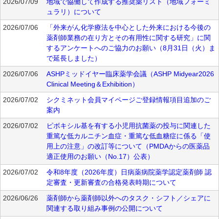
2026/07/09
地域で協働して作成する推奨薬リスト（地域フォーミ
ュラリ）について
2026/07/06
「外来がん化学療法を中心とした外来における今後の
薬剤師業務の在り方とその有用性に関する研究」に関
するアンケートへのご協力のお願い（8月31日（火）ま
で延長しました）
2026/07/06
ASHPミッドイヤー臨床薬学会議（ASHP Midyear2026
Clinical Meeting＆Exhibition）
2026/07/02
シクミネット会員マイページご登録情報項目追加のご
案内
2026/07/02
ピボキシル基を有する小児用抗菌薬の投与に関連した
重篤な低カルニチン血症・重篤な低血糖症に係る「使
用上の注意」の改訂等について（PMDAからの医薬品
適正使用のお願い（No.17）公表）
2026/07/02
令和8年度（2026年度）日病薬病院薬学認定薬剤師 認
定審査・更新審査の合格発表時期について
2026/06/26
薬剤師から薬剤師以外へのタスク・シフト／シェアに
関連する取り組み事例の公開について