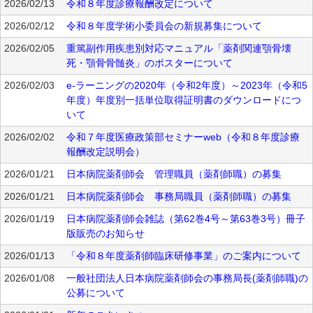
2026/02/13
令和８年度診療報酬改定について
2026/02/12
令和８年度学術小委員会の新規募集について
2026/02/05
重篤副作用疾患別対応マニュアル「薬剤関連顎骨壊
死・顎骨骨髄炎」のポスターについて
2026/02/03
e-ラーニングの2020年（令和2年度）～2023年（令和5
年度）年度別一括単位取得証明書のダウンロードにつ
いて
2026/02/02
令和７年度医療政策部セミナーweb（令和８年度診療
報酬改定説明会）
2026/01/21
日本病院薬剤師会 管理職員（薬剤師職）の募集
2026/01/21
日本病院薬剤師会 事務局職員（薬剤師職）の募集
2026/01/19
日本病院薬剤師会雑誌（第62巻4号～第63巻3号）冊子
版販売のお知らせ
2026/01/13
「令和８年度薬剤師臨床研修事業」のご案内について
2026/01/08
一般社団法人日本病院薬剤師会の事務局長(薬剤師職)の
公募について