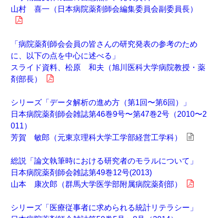
山村 喜一（日本病院薬剤師会編集委員会副委員長）
「病院薬剤師会会員の皆さんの研究発表の参考のため
に、以下の点を中心に述べる」
スライド資料、松原 和夫（旭川医科大学病院教授・薬
剤部長）
シリーズ「データ解析の進め方（第1回〜第6回）」
日本病院薬剤師会雑誌第46巻9号〜第47巻2号（2010〜2
011）
芳賀 敏郎（元東京理科大学工学部経営工学科）
総説「論文執筆時における研究者のモラルについて」
日本病院薬剤師会雑誌第49巻12号(2013)
山本 康次郎（群馬大学医学部附属病院薬剤部）
シリーズ「医療従事者に求められる統計リテラシー」