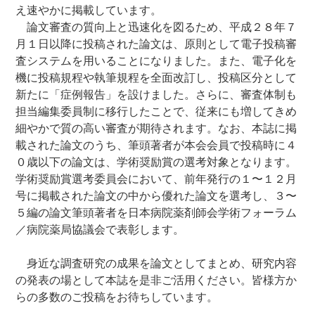
え速やかに掲載しています。
論文審査の質向上と迅速化を図るため、平成２８年７
月１日以降に投稿された論文は、原則として電子投稿審
査システムを用いることになりました。また、電子化を
機に投稿規程や執筆規程を全面改訂し、投稿区分として
新たに「症例報告」を設けました。さらに、審査体制も
担当編集委員制に移行したことで、従来にも増してきめ
細やかで質の高い審査が期待されます。なお、本誌に掲
載された論文のうち、筆頭著者が本会会員で投稿時に４
０歳以下の論文は、学術奨励賞の選考対象となります。
学術奨励賞選考委員会において、前年発行の１〜１２月
号に掲載された論文の中から優れた論文を選考し、３〜
５編の論文筆頭著者を日本病院薬剤師会学術フォーラム
／病院薬局協議会で表彰します。
身近な調査研究の成果を論文としてまとめ、研究内容
の発表の場として本誌を是非ご活用ください。皆様方か
らの多数のご投稿をお待ちしています。