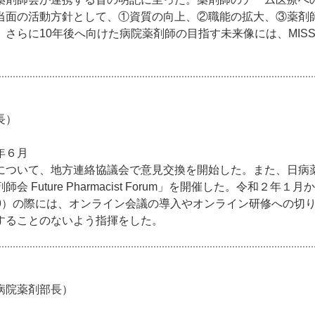
当面の活動方針として、①資質の向上、②職能の拡大、③薬剤
らに10年後へ向けた病院薬剤師の目指す未来像には、MISSION、
長）
年６月
について、地方連絡協議会で意見交換を開始した。また、日病
 Future Pharmacist Forum」を開催した。令和２年
-19）の際には、オンライン会議の導入やオンライン研修への切
することのないよう指揮をした。
病院薬剤部長）