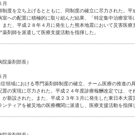
６月
師制度を立ち上げるとともに、同制度の確立に尽力された。平
病室への配置に積極的に取り組んだ結果、「特定集中治療室等
。また、平成２８年４月に発生した熊本地震において災害医療
ア薬剤師を派遣して医療支援活動を指揮した。
病院薬剤部長）
６月
感染症領域における専門薬剤師制度の確立、チーム医療の推進の
配置の実現に尽力された。平成２４年度診療報酬改定では、そ
）が新設された。また、平成２３年３月に発生した東日本大震
ランティアを被災地の医療機関に派遣し、医療支援活動を指揮
病院薬剤部長）