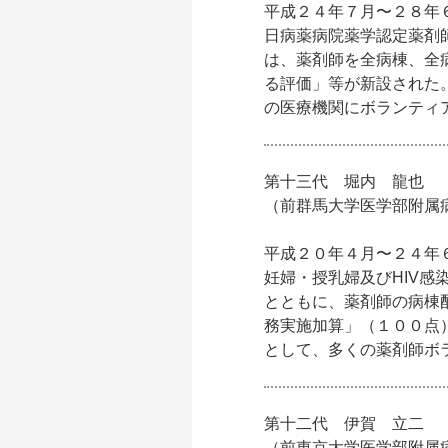
平成２４年７月〜２８年
日病薬病院薬学認定薬剤
は、薬剤師を全病棟、全
る評価」等が新設された
の医療機関にボランティ
第十三代 堀内 龍也
（前群馬大学医学部附属
平成２０年４月〜２４年
妊婦・授乳婦及びHIV
とともに、薬剤師の病棟
務実施加算」（１００点
として、多くの薬剤師ボ
第十二代 伊賀 立二
（前東京大学医学部附属