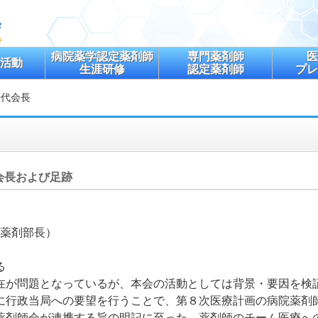
病院薬学認定薬剤師
専門薬剤師
医
活動
生涯研修
認定薬剤師
プレ
歴代会長
会長および足跡
 薬剤部長）
る
在が問題となっているが、本会の活動としては背景・要因を検
に行政当局への要望を行うことで、第８次医療計画の病院薬剤
薬剤師会が連携する旨の明記に至った。薬剤師のチーム医療へ