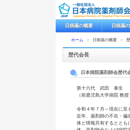
日病薬の概要
日病薬の
ホーム
日病薬の概要
歴代会長
日本病院薬剤師会歴代
第十六代 武田 泰生
（前鹿児島大学病院 教授
令和４年７月～現在に至
近年、薬剤師の不在・偏
体と情報共有するととも
体、薬剤師会および病院