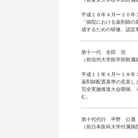
平成１８年４月〜２０年
「病院における薬剤師の
成するための研修、認定
第十一代 全田 浩
（前信州大学医学部附属
平成１１年４月〜１８年
薬剤師配置基準の見直し
完全実施推進大会開催、
む。
第十代代行 平野 公晟
（前日本医科大学付属病