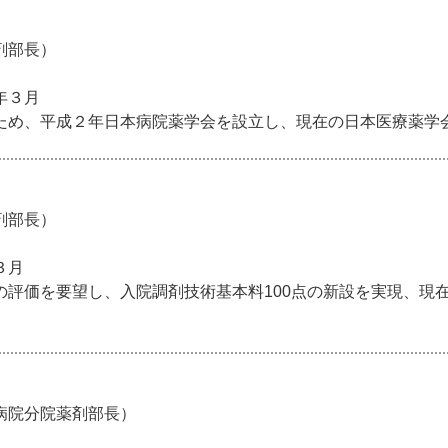
剤部長）
年３月
ため、平成２年日本病院薬学会を設立し、現在の日本医療薬学
剤部長）
３月
の評価を要望し、入院調剤技術基本料100点の新設を実現、現
病院分院薬剤部長）