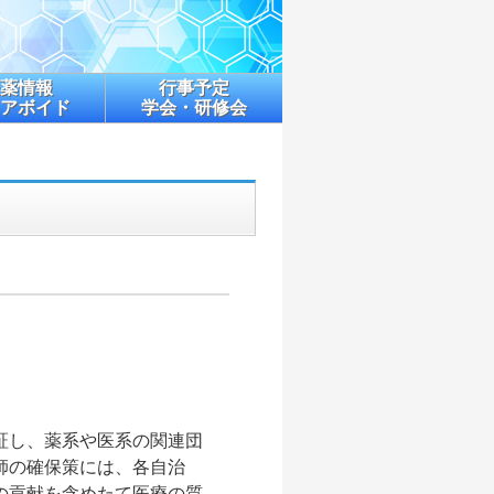
薬情報
行事予定
アボイド
学会・研修会
証し、薬系や医系の関連団
師の確保策には、各自治
の貢献を含めたて医療の質