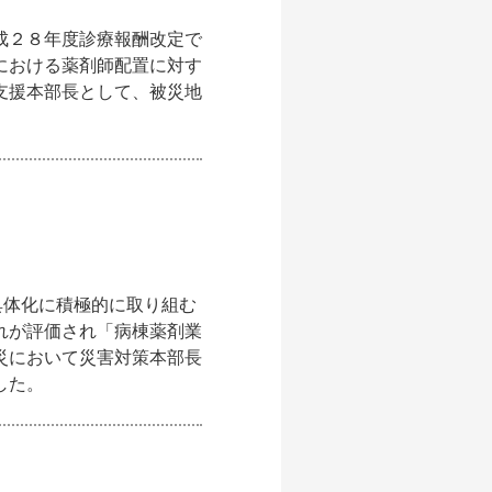
成２８年度診療報酬改定で
における薬剤師配置に対す
支援本部長として、被災地
具体化に積極的に取り組む
れが評価され「病棟薬剤業
災において災害対策本部長
した。