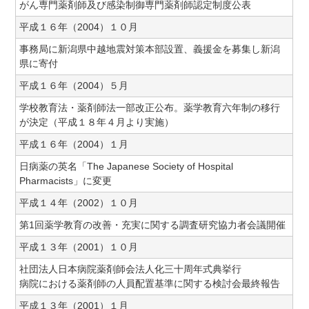
がん専門薬剤師及び感染制御専門薬剤師認定制度公表
平成１６年（2004）１０月
事務局に新潟県中越地震対策本部設置、義援金を募集し新潟
県に寄付
平成１６年（2004）５月
学校教育法・薬剤師法一部改正公布。薬学教育六年制の移行
が決定（平成１８年４月より実施）
平成１６年（2004）１月
日病薬の英名「The Japanese Society of Hospital
Pharmacists」に変更
平成１４年（2002）１０月
第1回薬学教育の改善・充実に関する調査研究協力者会議開催
平成１３年（2001）１０月
社団法人日本病院薬剤師会法人化三十周年式典挙行
病院における薬剤師の人員配置基準に関する検討会最終報告
平成１３年（2001）１月